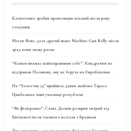
Клопотенко зробив пропозицію коханій після року
стосунків
Меган Фокс дала другий шанс Machine Gun Kelly: після
зрад вони знову разом
“Кожен вважає найяскравішим себе”: Кондратюк не
підтримав Полякову, яку не беруть на Євробачення
На “Холостяк 14” прийшла давня знайома Тараса
Цимбалюка: інші учасниці розгублені
“Як філігранно”: Слава Дьомін розкрив хитрий хід
Квіткової після таємного весілля з Бражком
Три страшних, але захопливих фільми на Гелловін