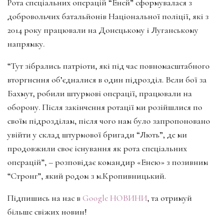
Рота спеціальних операцій “Еней” сформувалася з
добровольчих батальйонів Національної поліції, які з
2014 року працювали на Донецькому і Луганському
напрямку.
“Тут зібрались патріоти, які під час повномасштабного
вторгнення об’єдналися в один підрозділ. Вели бої за
Бахмут, робили штурмові операції, працювали на
оборону. Після закінчення ротації ми розійшлися по
своїм підрозділам, після чого нам було запропоновано
увійти у склад штурмової бригади “Лють”, де ми
продовжили своє існування як рота спеціальних
операцій”, – розповідає командир «Енею» з позивним
“Стронг”, який родом з м.Кропивницький.
Підпишись на нас в
Google НОВИНИ
, та отримуй
більше свіжих новин!