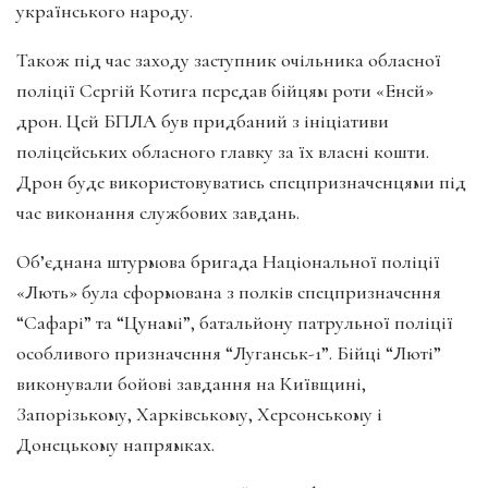
українського народу.
Також під час заходу заступник очільника обласної
поліції Сергій Котига передав бійцям роти «Еней»
дрон. Цей БПЛА був придбаний з ініціативи
поліцейських обласного главку за їх власні кошти.
Дрон буде використовуватись спецпризначенцями під
час виконання службових завдань.
Об’єднана штурмова бригада Національної поліції
«Лють» була сформована з полків спецпризначення
“Сафарі” та “Цунамі”, батальйону патрульної поліції
особливого призначення “Луганськ-1”. Бійці “Люті”
виконували бойові завдання на Київщині,
Запорізькому, Харківському, Херсонському і
Донецькому напрямках.