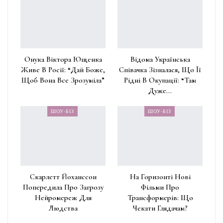
Онука Віктора Ющенка
Відома Українська
Живе В Росії: “Дай Боже,
Співачка Зізналася, Що Її
Щоб Вона Все Зрозуміла”
Рідні В Окупації: “Там
Дуже…
ШОУ-БІЗ
ШОУ-БІЗ
Скарлетт Йоханссон
На Горизонті Нові
Попередила Про Загрозу
Фільми Про
Нейромереж Для
Трансформерів: Що
Людства
Чекати Глядачам?