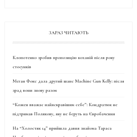
ЗАРАЗ ЧИТАЮТЬ
Клопотенко зробив пропозицію коханій після року
стосунків
Меган Фокс дала другий шанс Machine Gun Kelly: після
зрад вони знову разом
“Кожен вважає найяскравішим себе”: Кондратюк не
підтримав Полякову, яку не беруть на Євробачення
На “Холостяк 14” прийшла давня знайома Тараса