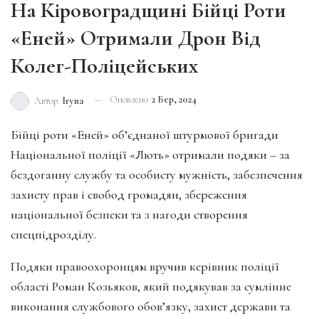
На Кіровоградщині Бійці Роти
«Еней» Отримали Дрон Від
Колег-Поліцейських
Оновлено
2 Бер, 2024
Автор
Iryna
Бійці роти «Еней» об’єднаної штурмової бригади
Національної поліції «Лють» отримали подяки – за
бездоганну службу та особисту мужність, забезпечення
захисту прав і свобод громадян, збереження
національної безпеки та з нагоди створення
спецпідрозділу.
Подяки правоохоронцям вручив керівник поліції
області Роман Козьяков, який подякував за сумлінне
виконання службового обов’язку, захист держави та