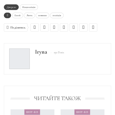
Джерело
Нацполіція
Еней
Лють
новини
поліція
Поділитись
Iryna
190 Posts
ЧИТАЙТЕ ТАКОЖ
ШОУ-БІЗ
ШОУ-БІЗ