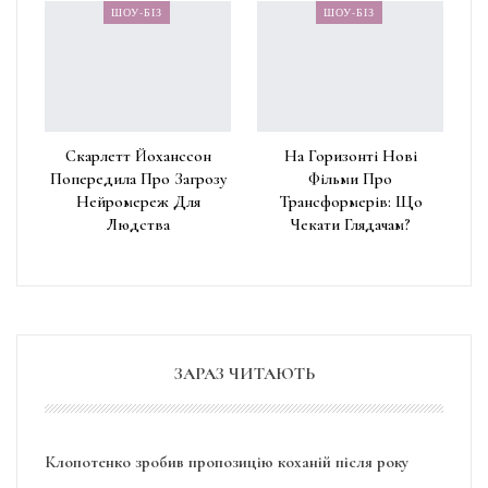
ШОУ-БІЗ
ШОУ-БІЗ
Скарлетт Йоханссон
На Горизонті Нові
Попередила Про Загрозу
Фільми Про
Нейромереж Для
Трансформерів: Що
Людства
Чекати Глядачам?
ЗАРАЗ ЧИТАЮТЬ
Клопотенко зробив пропозицію коханій після року