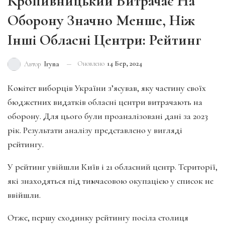
Кропивницький Витрачає На
Оборону Значно Менше, Ніж
Інші Обласні Центри: Рейтинг
Оновлено
14 Бер, 2024
Автор
Iryna
Комітет виборців України з’ясував, яку частину своїх
бюджетних видатків обласні центри витрачають на
оборону. Для цього були проаналізовані дані за 2023
рік. Результати аналізу представлено у вигляді
рейтингу.
У рейтинг увійшли Київ і 21 обласний центр. Території,
які знаходяться під тимчасовою окупацією у список не
ввійшли.
Отже, першу сходинку рейтингу посіла столиця