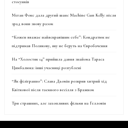
стосунків
Меган Фокс дала другий шанс Machine Gun Kelly: після
зрад вони знову разом
“Кожен вважає найяскравішим себе”: Кондратюк не
підтримав Полякову, яку не беруть на Євробачення
На “Холостяк 14” прийшла давня знайома Тараса
Цимбалюка: інші учасниці розгублені
“Як філігранно”: Слава Дьомін розкрив хитрий хід
Квіткової після таємного весілля з Бражком
Три страшних, але захопливих фільми на Гелловін