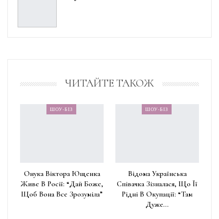
ЧИТАЙТЕ ТАКОЖ
ШОУ-БІЗ
ШОУ-БІЗ
Онука Віктора Ющенка
Відома Українська
Живе В Росії: “Дай Боже,
Співачка Зізналася, Що Її
Щоб Вона Все Зрозуміла”
Рідні В Окупації: “Там
Дуже…