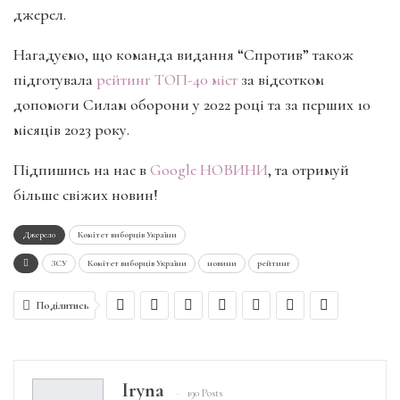
джерел.
Нагадуємо, що команда видання “Спротив” також
підготувала
рейтинг ТОП-40 міст
за відсотком
допомоги Силам оборони у 2022 році та за перших 10
місяців 2023 року.
Підпишись на нас в
Google НОВИНИ
, та отримуй
більше свіжих новин!
Джерело
Комітет виборців України
ЗСУ
Комітет виборців України
новини
рейтинг
Поділитись
Iryna
190 Posts