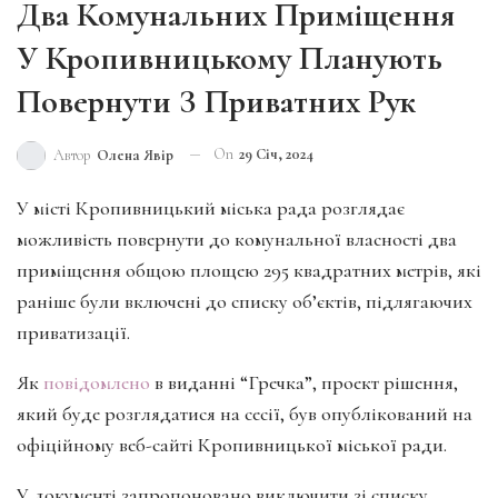
Два Комунальних Приміщення
У Кропивницькому Планують
Повернути З Приватних Рук
On
29 Січ, 2024
Автор
Олена Явір
У місті Кропивницький міська рада розглядає
можливість повернути до комунальної власності два
приміщення общою площею 295 квадратних метрів, які
раніше були включені до списку об’єктів, підлягаючих
приватизації.
Як
повідомлено
в виданні “Гречка”, проект рішення,
який буде розглядатися на сесії, був опублікований на
офіційному веб-сайті Кропивницької міської ради.
У документі запропоновано виключити зі списку