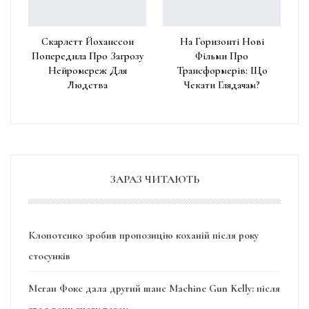
Скарлетт Йоханссон
На Горизонті Нові
Попередила Про Загрозу
Фільми Про
Нейромереж Для
Трансформерів: Що
Людства
Чекати Глядачам?
ЗАРАЗ ЧИТАЮТЬ
Клопотенко зробив пропозицію коханій після року
стосунків
Меган Фокс дала другий шанс Machine Gun Kelly: після