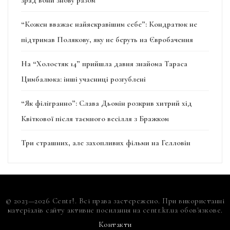
зрад вони знову разом
“Кожен вважає найяскравішим себе”: Кондратюк не
підтримав Полякову, яку не беруть на Євробачення
На “Холостяк 14” прийшла давня знайома Тараса
Цимбалюка: інші учасниці розгублені
“Як філігранно”: Слава Дьомін розкрив хитрий хід
Квіткової після таємного весілля з Бражком
Три страшних, але захопливих фільми на Гелловін
© 2023—2026 Centr!. Всі права застережено. При використанні
матеріалів сайту активне посилання на centr.kr.ua обов'язкове.
Контакти