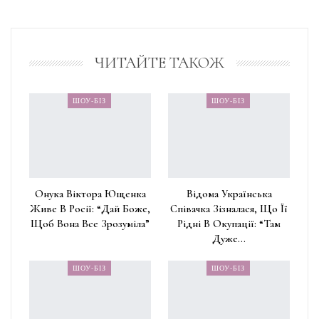
ЧИТАЙТЕ ТАКОЖ
ШОУ-БІЗ
ШОУ-БІЗ
Онука Віктора Ющенка
Відома Українська
Живе В Росії: “Дай Боже,
Співачка Зізналася, Що Її
Щоб Вона Все Зрозуміла”
Рідні В Окупації: “Там
Дуже…
ШОУ-БІЗ
ШОУ-БІЗ