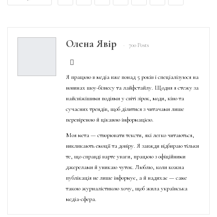
Олена Явір
700 Posts
Я працюю в медіа вже понад 5 років і спеціалізуюся на
новинах шоу-бізнесу та лайфстайлу. Щодня я стежу за
найсвіжішими подіями у світі зірок, моди, кіно та
сучасних трендів, щоб ділитися з читачами лише
перевіреною й цікавою інформацією.
Моя мета — створювати тексти, які легко читаються,
викликають емоції та довіру. Я завжди відбираю тільки
те, що справді варте уваги, працюю з офіційними
джерелами й уникаю чуток. Люблю, коли кожна
публікація не лише інформує, а й надихає — саме
такою журналістикою хочу, щоб жила українська
медіа-сфера.