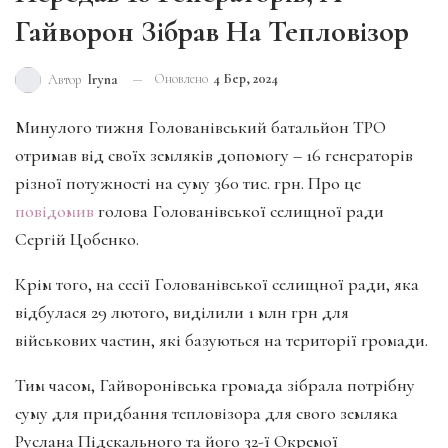
Гайворон Зібрав На Тепловізор
Оновлено
4 Бер, 2024
Автор
Iryna
Минулого тижня Голованівський батальйон ТРО
отримав від своїх земляків допомогу – 16 генераторів
різної потужності на суму 360 тис. грн. Про це
повідомив
голова Голованівської селищної ради
Сергій Цобенко.
Крім того, на сесії Голованівської селищної ради, яка
відбулася 29 лютого, виділили 1 млн грн для
військових частин, які базуються на території громади.
Тим часом, Гайворонівська громада зібрала потрібну
суму для придбання тепловізора для свого земляка
Руслана Підскального та його 32-ї Окремої