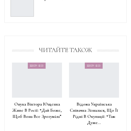
ЧИТАЙТЕ ТАКОЖ
ШОУ-БІЗ
ШОУ-БІЗ
Онука Віктора Ющенка
Відома Українська
Живе В Росії: “Дай Боже,
Співачка Зізналася, Що Її
Щоб Вона Все Зрозуміла”
Рідні В Окупації: “Там
Дуже…