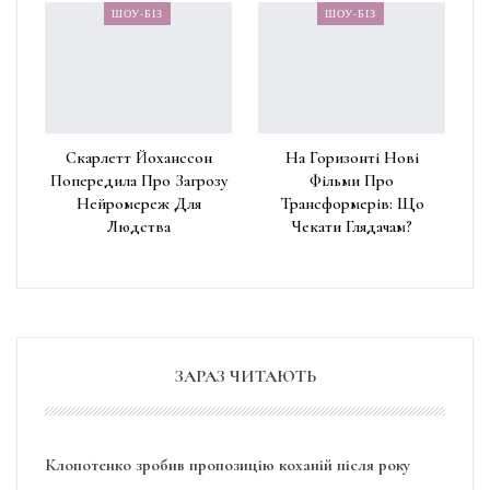
ШОУ-БІЗ
ШОУ-БІЗ
Скарлетт Йоханссон
На Горизонті Нові
Попередила Про Загрозу
Фільми Про
Нейромереж Для
Трансформерів: Що
Людства
Чекати Глядачам?
ЗАРАЗ ЧИТАЮТЬ
Клопотенко зробив пропозицію коханій після року