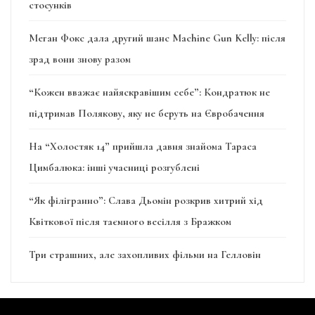
стосунків
Меган Фокс дала другий шанс Machine Gun Kelly: після
зрад вони знову разом
“Кожен вважає найяскравішим себе”: Кондратюк не
підтримав Полякову, яку не беруть на Євробачення
На “Холостяк 14” прийшла давня знайома Тараса
Цимбалюка: інші учасниці розгублені
“Як філігранно”: Слава Дьомін розкрив хитрий хід
Квіткової після таємного весілля з Бражком
Три страшних, але захопливих фільми на Гелловін