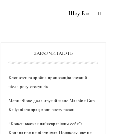
Шоу-Біз
ЗАРАЗ ЧИТАЮТЬ
Клопотенко зробив пропозицію коханій
після року стосунків
Меган Фокс дала другий шанс Machine Gun
Kelly: після зрад вони знову разом
“Кожен вважає найяскравішим себе”:
Кондратюк не підтримав Полякову, яку не