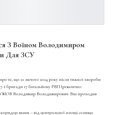
ся З Воїном Володимиром
ни Для ЗСУ
о те, що 21 лютого 2024 року після тяжкої хвороби
7-ї бригади 17 батальйону РВП (ремонтно-
ШУМОВ Володимир Володимирович. Він проходив
ано коридор шани – від центральної площі селища