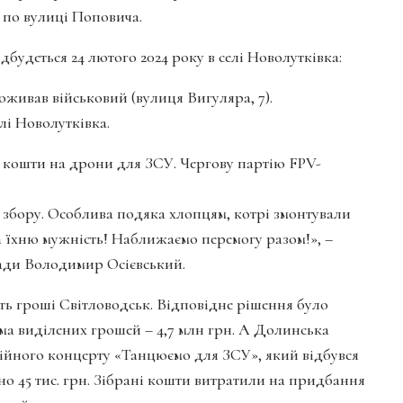
 по вулиці Поповича.
деться 24 лютого 2024 року в селі Новолутківка:
оживав військовий (вулиця Вигуляра, 7).
лі Новолутківка.
 кошти на дрони для ЗСУ. Чергову партію FPV-
о збору. Особлива подяка хлопцям, котрі змонтували
а їхню мужність! Наближаємо перемогу разом!», –
ради Володимир Осієвський.
ить гроші Світловодськ. Відповідне рішення було
сума виділених грошей – 4,7 млн грн. А Долинська
дійного концерту «Танцюємо для ЗСУ», який відбувся
но 45 тис. грн. Зібрані кошти витратили на придбання