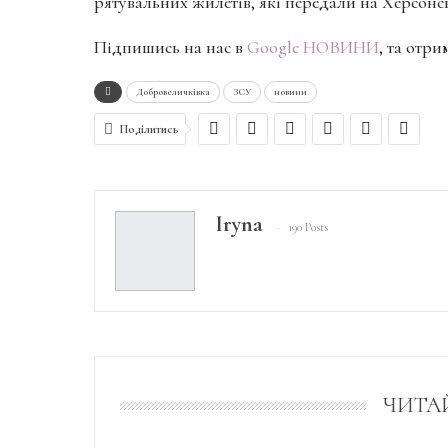
рятувальних жилетів, які передали на Херсон
Підпишись на нас в
Google НОВИНИ
, та отр
Добровеличківка
ЗСУ
новини
Поділитись
Iryna
190 Posts
ЧИТА