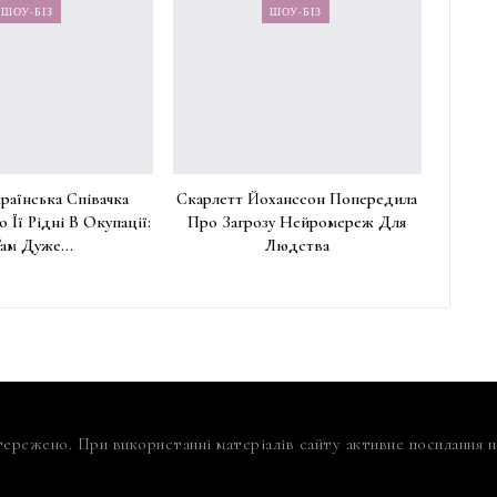
ШОУ-БІЗ
ШОУ-БІЗ
раїнська Співачка
Скарлетт Йоханссон Попередила
о Її Рідні В Окупації:
Про Загрозу Нейромереж Для
Там Дуже…
Людства
тережено. При використанні матеріалів сайту активне посилання на 