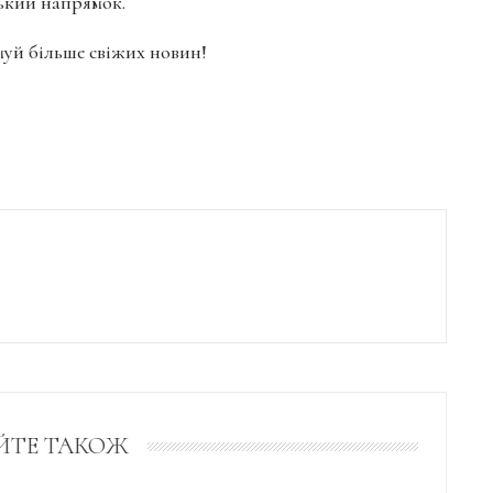
ський напрямок.
имуй більше свіжих новин!
ЙТЕ ТАКОЖ