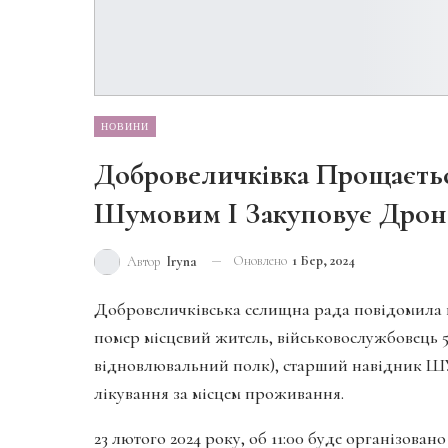
НОВИНИ
Добровеличківка Прощаєть
Шумовим І Закуповує Дро
Оновлено
1 Бер, 2024
Автор
Iryna
Добровеличківська селищна рада повідомила пр
помер місцевий житель, військовослужбовець 5
відновлювальний полк), старший навідник 
лікування за місцем проживання.
23 лютого 2024 року, об 11:00 буде організов