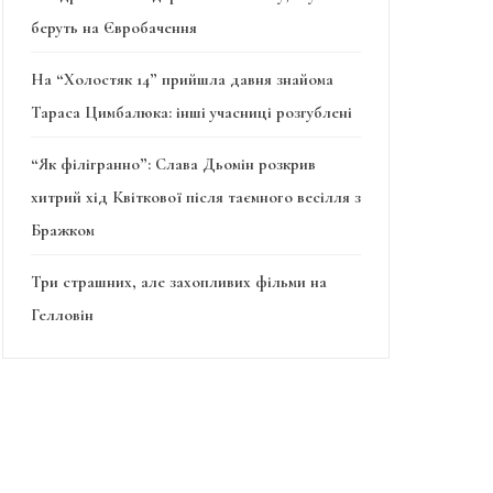
беруть на Євробачення
На “Холостяк 14” прийшла давня знайома
Тараса Цимбалюка: інші учасниці розгублені
“Як філігранно”: Слава Дьомін розкрив
хитрий хід Квіткової після таємного весілля з
Бражком
Три страшних, але захопливих фільми на
Гелловін