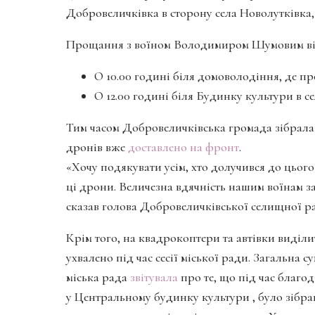
Добровеличківка в сторону села Новолутківка,
Прощання з воїном Володимиром Шумовим відбу
О 10.00 годині біля домоволодіння, де пр
О 12.00 годині біля Будинку культури в се
Тим часом Добровеличківська громада зібрала
дронів вже
доставлено на фронт
.
«Хочу подякувати усім, хто долучився до цьог
ці дрони. Величезна вдячність нашим воїнам з
сказав голова Добровеличківської селищної 
Крім того, на квадрокоптери та автівки виділ
ухвалено під час сесії міської ради. Загальна 
міська рада
звітувала
про те, що під час благо
у Центральному будинку культури , було зібра