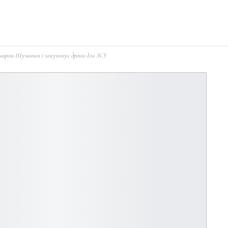
миром Шумовим і закуповує дрони для ЗСУ