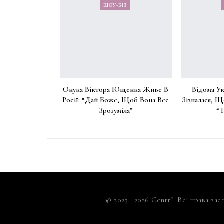
ШОУ-БІЗ
Онука Віктора Ющенка Живе В
Відома Ук
Росії: “Дай Боже, Щоб Вона Все
Зізналася, Щ
Зрозуміла”
“
© 2023—2026 Centr!. Всі права зас