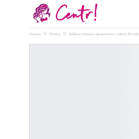
Головна
Новини
Добровеличківка прощається з воїном Володи