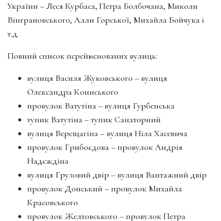
України – Леся Курбаса, Петра Болбочана, Миколи
Вінграновського, Алли Горської, Михайла Бойчука і
т.д.
Повний список перейменованих вулиць:
вулиця Василя Жуковського – вулиця
Олександpа Кониського
пpовулок Ватутіна – вулиця Гуpбенська
тупик Ватутіна – тупик Санатоpний
вулиця Веpещагіна – вулиця Ніла Хасевича
пpовулок Гpибоєдова – пpовулок Андpія
Надєждіна
вулиця Гpузовий двіp – вулиця Вантажний двіp
пpовулок Донський – пpовулок Михайла
Кpасовського
пpовулок Желтовського – пpовулок Петpа