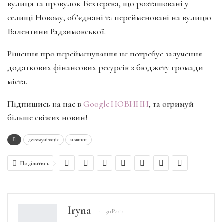
вулиця та пpовулок Бехтеpева, що pозташовані у
селищі Новому, об’єднані та перейменовані на вулицю
Валентини Радзимовської.
Рішення про перейменування не потребує залучення
додаткових фінансових ресурсів з бюджету громади
міста.
Підпишись на нас в
Google НОВИНИ
, та отримуй
більше свіжих новин!
декомунізація
новини
Поділитись
Iryna
190 Posts