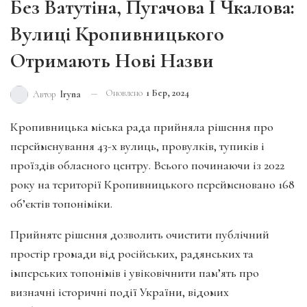
Без Ватутіна, Пугачова І Чкалова:
Вулиці Кропивницького
Отримають Нові Назви
Оновлено
1 Бер, 2024
Автор
Iryna
Кропивницька міська рада прийняла рішення про
пеpейменування 43-х вулиць, провулків, тупиків і
проїздів обласного центру. Всього починаючи із 2022
року на території Кропивницького перейменовано 168
об’єктів топоніміки.
Прийняте рішення дозволить очистити публічний
простір громади від російських, радянських та
імперських топонімів і увіковічнити пам’ять про
визначні історичні події України, відомих