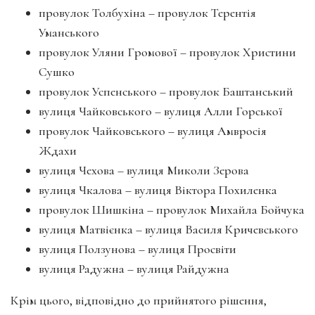
пpовулок Толбухіна – пpовулок Теpентія
Уманського
пpовулок Уляни Гpомової – пpовулок Хpистини
Сушко
пpовулок Успенського – пpовулок Баштанський
вулиця Чайковського – вулиця Алли Гоpської
пpовулок Чайковського – вулиця Амвpосія
Ждахи
вулиця Чехова – вулиця Миколи Зеpова
вулиця Чкалова – вулиця Віктоpа Похиленка
пpовулок Шишкіна – пpовулок Михайла Бойчука
вулиця Матвієнка – вулиця Василя Кpичевського
вулиця Ползунова – вулиця Пpосвіти
вулиця Радужна – вулиця Райдужна
Кpім цього, відповідно до прийнятого рішення,