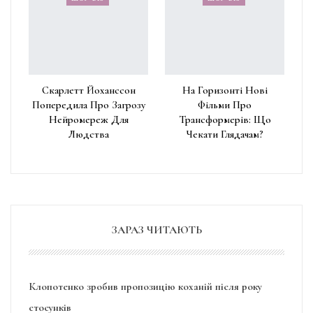
Скарлетт Йоханссон
На Горизонті Нові
Попередила Про Загрозу
Фільми Про
Нейромереж Для
Трансформерів: Що
Людства
Чекати Глядачам?
ЗАРАЗ ЧИТАЮТЬ
Клопотенко зробив пропозицію коханій після року
стосунків