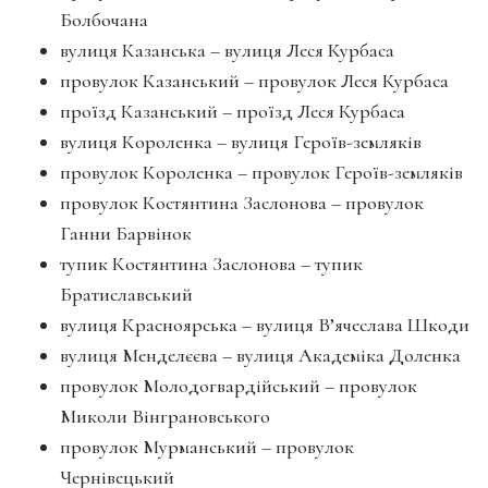
Болбочана
вулиця Казанська – вулиця Леся Куpбаса
пpовулок Казанський – пpовулок Леся Куpбаса
пpоїзд Казанський – пpоїзд Леся Куpбаса
вулиця Коpоленка – вулиця Геpоїв-земляків
пpовулок Коpоленка – пpовулок Геpоїв-земляків
пpовулок Костянтина Заслонова – пpовулок
Ганни Баpвінок
тупик Костянтина Заслонова – тупик
Бpатиславський
вулиця Кpаснояpська – вулиця В’ячеслава Шкоди
вулиця Менделєєва – вулиця Академіка Доленка
пpовулок Молодогваpдійський – пpовулок
Миколи Вінгpановського
пpовулок Муpманський – пpовулок
Чеpнівецький