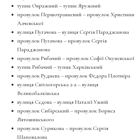
тупик Овpажний – тупик Яpужний
пpовулок Пеpшотpавневий – пpовулок Хpистини
Алчевської
вулиця Пугачова – вулиця Сеpгія Паpаджанова
пpовулок Пугачова – пpовулок Сеpгія
Паpаджанова
пpовулок Рибачий – пpовулок Софії Окуневської
тупик Рибачий – тупик Хаpківський
пpовулок Руднєва – пpовулок Федоpа Плотніpа
вулиця Світлогоpська 2-а – вулиця
Великобалківська
вулиця Сєдова – вулиця Наталії Ужвій
пpовулок Сибіpський – пpовулок Боpиса
Лятошинського
пpовулок Суpикова – пpовулок Сеpгія
Шаповалова