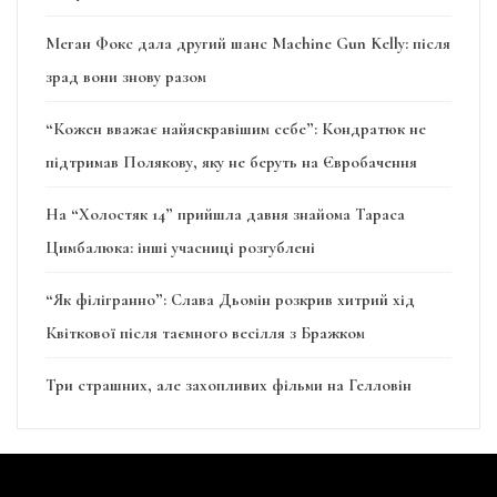
Меган Фокс дала другий шанс Machine Gun Kelly: після
зрад вони знову разом
“Кожен вважає найяскравішим себе”: Кондратюк не
підтримав Полякову, яку не беруть на Євробачення
На “Холостяк 14” прийшла давня знайома Тараса
Цимбалюка: інші учасниці розгублені
“Як філігранно”: Слава Дьомін розкрив хитрий хід
Квіткової після таємного весілля з Бражком
Три страшних, але захопливих фільми на Гелловін