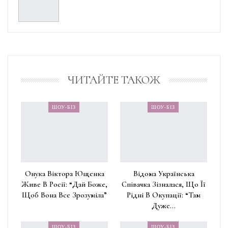
ЧИТАЙТЕ ТАКОЖ
ШОУ-БІЗ
ШОУ-БІЗ
Онука Віктора Ющенка
Відома Українська
Живе В Росії: “Дай Боже,
Співачка Зізналася, Що Її
Щоб Вона Все Зрозуміла”
Рідні В Окупації: “Там
Дуже…
ШОУ-БІЗ
ШОУ-БІЗ