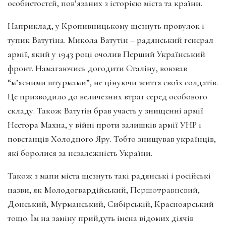
особистостей, пов’язаних з історією міста та країни.
Наприклад, у Кропивницькому щезнуть провулок і
тупик Ватутіна. Микола Ватутін – радянський генерал
армії, який у 1943 році очолив Перший Український
фронт. Намагаючись догодити Сталіну, воював
“м’ясними штурмами”, не цінуючи життя своїх солдатів.
Це призводило до величезних втрат серед особового
складу. Також Ватутін брав участь у знищенні армії
Нестора Махна, у війні проти залишків армії УНР і
повстанців Холодного Яру. Тобто знищував українців,
які боролися за незалежність України.
Також з мапи міста щезнуть такі радянські і російські
назви, як Молодогвардійський,
Першотравневий
,
Донський, Мурманський, Сибірській, Красноярський
тощо. Їм на заміну прийдуть імена відомих діячів