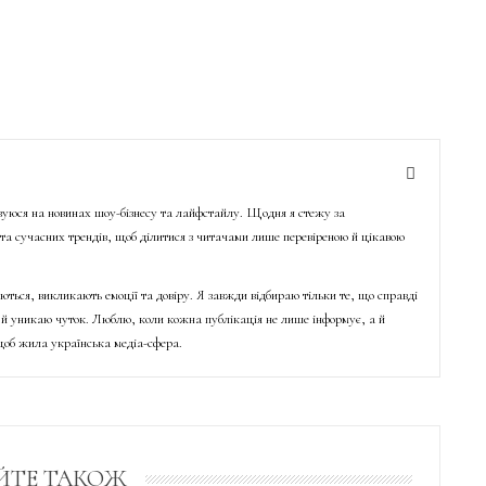
ізуюся на новинах шоу-бізнесу та лайфстайлу. Щодня я стежу за
о та сучасних трендів, щоб ділитися з читачами лише перевіреною й цікавою
ються, викликають емоції та довіру. Я завжди відбираю тільки те, що справді
й уникаю чуток. Люблю, коли кожна публікація не лише інформує, а й
об жила українська медіа-сфера.
ЙТЕ ТАКОЖ