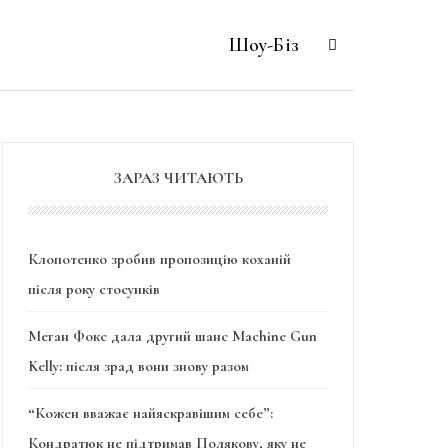
Шоу-Біз
ЗАРАЗ ЧИТАЮТЬ
Клопотенко зробив пропозицію коханій
після року стосунків
Меган Фокс дала другий шанс Machine Gun
Kelly: після зрад вони знову разом
“Кожен вважає найяскравішим себе”:
Кондратюк не підтримав Полякову, яку не