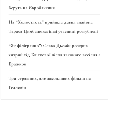
беруть на Євробачення
На “Холостяк 14” прийшла давня знайома
Тараса Цимбалюка: інші учасниці розгублені
“Як філігранно”: Слава Дьомін розкрив
хитрий хід Квіткової після таємного весілля з
Бражком
Три страшних, але захопливих фільми на
Гелловін