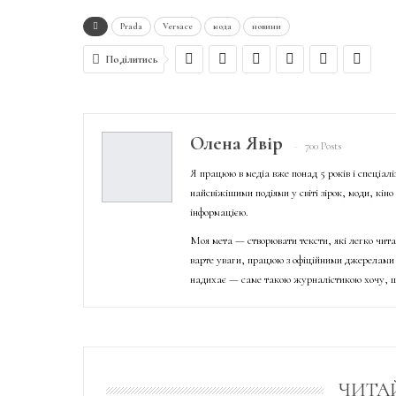
Prada
Versace
мода
новини
Поділитись
Олена Явір
700 Posts
Я працюю в медіа вже понад 5 років і спеціал
найсвіжішими подіями у світі зірок, моди, кін
інформацією.
Моя мета — створювати тексти, які легко чита
варте уваги, працюю з офіційними джерелами 
надихає — саме такою журналістикою хочу, щ
ЧИТА