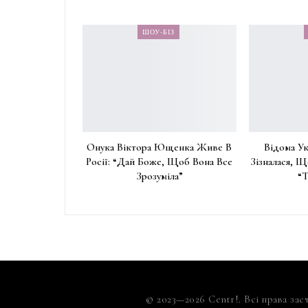
ШОУ-БІЗ
Онука Віктора Ющенка Живе В
Відома Ук
Росії: “Дай Боже, Щоб Вона Все
Зізналася, Щ
Зрозуміла”
“
© 2023—2026 Centr!. Всі права зас