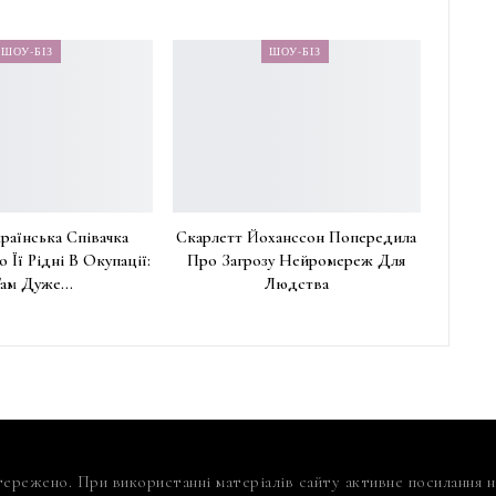
ШОУ-БІЗ
ШОУ-БІЗ
раїнська Співачка
Скарлетт Йоханссон Попередила
о Її Рідні В Окупації:
Про Загрозу Нейромереж Для
Там Дуже…
Людства
тережено. При використанні матеріалів сайту активне посилання на 