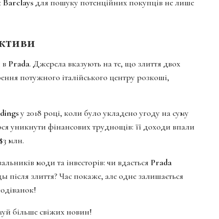
к
Barclays
для пошуку потенційних покупців не лише
ективи
и в
Prada
. Джерела вказують на те, що злиття двох
рення потужного італійського центру розкоші,
dings
у 2018 році, коли було укладено угоду на суму
лося уникнути фінансових труднощів: її доходи впали
$3 млн.
альників моди та інвесторів: чи вдасться
Prada
ы після злиття? Час покаже, але одне залишається
одіванок!
имуй більше свіжих новин!