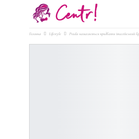
Головна
Lifestyle
Prada намагається придбати італійський бр