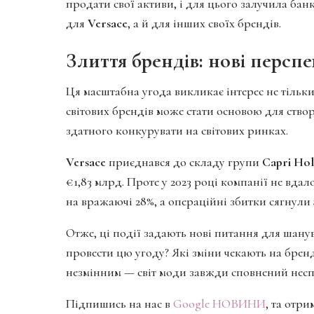
продати свої активи, і для цього залучила бан
для
Versace
, а й для інших своїх брендів.
Злиття брендів: нові персп
Ця масштабна угода викликає інтерес не тільк
світових брендів може стати основою для ство
здатного конкурувати на світових ринках.
Versace
приєднався до складу групи
Capri Hol
€1,83 млрд. Проте у 2023 році компанії не вда
на вражаючі 28%, а операційні збитки сягнули 
Отже, ці події задають нові питання для шанув
провести цю угоду? Які зміни чекають на бренд
незмінним — світ моди завжди сповнений несп
Підпишись на нас в
Google НОВИНИ
, та отр