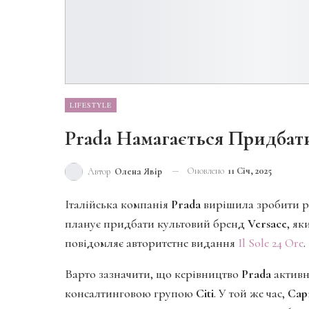
LIFESTYLE
Prada Намагається Придбати
Оновлено
11 Січ, 2025
Автор
Олена Явір
Італійська компанія
Prada
вирішила зробити р
планує придбати культовий бренд
Versace
, як
повідомляє авторитетне видання
Il Sole 24 Ore
.
Варто зазначити, що керівництво
Prada
активн
консалтинговою групою
Citi
. У той же час,
Cap