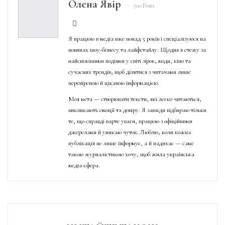
Олена Явір
700 Posts
Я працюю в медіа вже понад 5 років і спеціалізуюся на
новинах шоу-бізнесу та лайфстайлу. Щодня я стежу за
найсвіжішими подіями у світі зірок, моди, кіно та
сучасних трендів, щоб ділитися з читачами лише
перевіреною й цікавою інформацією.
Моя мета — створювати тексти, які легко читаються,
викликають емоції та довіру. Я завжди відбираю тільки
те, що справді варте уваги, працюю з офіційними
джерелами й уникаю чуток. Люблю, коли кожна
публікація не лише інформує, а й надихає — саме
такою журналістикою хочу, щоб жила українська
медіа-сфера.