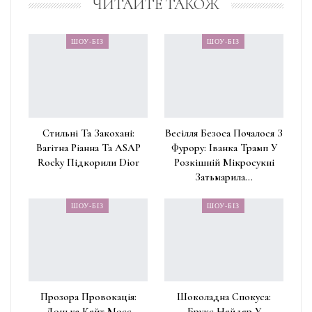
ЧИТАЙТЕ ТАКОЖ
ШОУ-БІЗ
ШОУ-БІЗ
Стильні Та Закохані:
Весілля Безоса Почалося З
Вагітна Ріанна Та ASAP
Фурору: Іванка Трамп У
Rocky Підкорили Dior
Розкішній Мікросукні
Затьмарила…
ШОУ-БІЗ
ШОУ-БІЗ
Прозора Провокація:
Шоколадна Спокуса:
Донька Кейт Мосс
Брукс Нейдер У