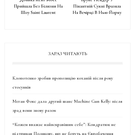
Прийшла Без Білизни На
Пікантній Сукні Вразила
Шоу Saint Laurent
На Вечірці В Нью-Йорку
ЗАРАЗ ЧИТАЮТЬ
Клопотенко зробив пропозицію коханій після року
стосунків
Меган Фокс дала другий шанс Machine Gun Kelly: після
зрад вони знову разом
“Кожен вважає найяскравішим себе”: Кондратюк не
підтримав Полякову, яку не беруть на Євробачення