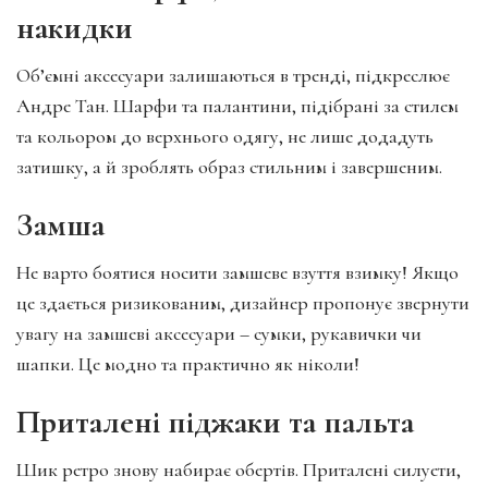
накидки
Об’ємні аксесуари залишаються в тренді, підкреслює
Андре Тан. Шарфи та палантини, підібрані за стилем
та кольором до верхнього одягу, не лише додадуть
затишку, а й зроблять образ стильним і завершеним.
Замша
Не варто боятися носити замшеве взуття взимку! Якщо
це здається ризикованим, дизайнер пропонує звернути
увагу на замшеві аксесуари – сумки, рукавички чи
шапки. Це модно та практично як ніколи!
Приталені піджаки та пальта
Шик ретро знову набирає обертів. Приталені силуети,