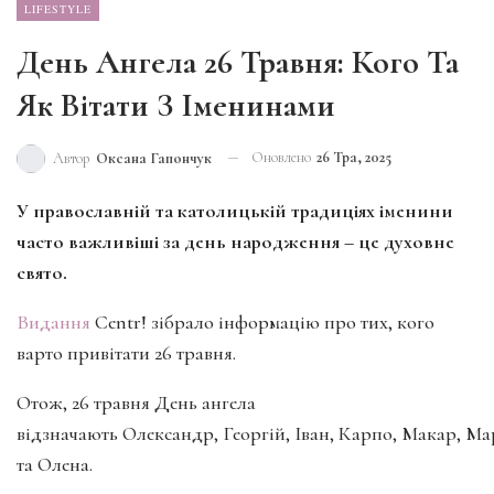
LIFESTYLE
День Ангела 26 Травня: Кого Та
Як Вітати З Іменинами
Оновлено
26 Тра, 2025
Автор
Оксана Гапончук
У православній та католицькій традиціях іменини
часто важливіші за день народження – це духовне
свято.
Видання
Centr! зібрало інформацію про тих, кого
варто привітати 26 травня.
Отож, 26 травня День ангела
відзначають Олександр, Георгій, Іван, Карпо, Макар, Ма
та Олена.