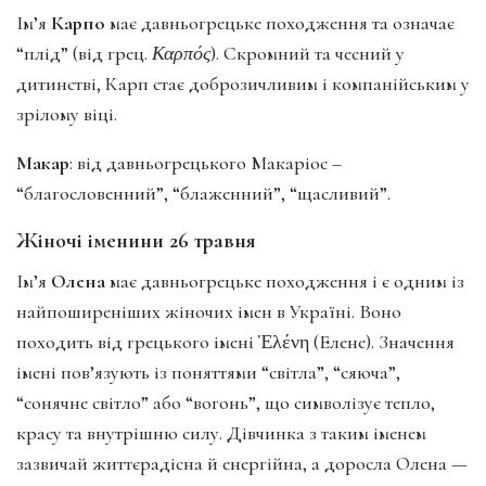
Ім’я
Карпо
має давньогрецьке походження та означає
“плід” (від грец.
Καρπός
). Скромний та чесний у
дитинстві, Карп стає доброзичливим і компанійським у
зрілому віці.
Макар
: від давньогрецького Макаріос –
“благословенний”, “блаженний”, “щасливий”.
Жіночі іменини 26 травня
Ім’я
Олена
має давньогрецьке походження і є одним із
найпоширеніших жіночих імен в Україні. Воно
походить від грецького імені Ἑλένη (Елене). Значення
імені пов’язують із поняттями “світла”, “сяюча”,
“сонячне світло” або “вогонь”, що символізує тепло,
красу та внутрішню силу. Дівчинка з таким іменем
зазвичай життєрадісна й енергійна, а доросла Олена —