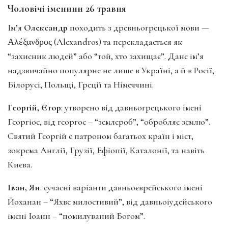
Чоловічі іменини 26 травня
Ім’я
Олександр
походить з древньогрецької мови —
Αλέξανδρος (Alexandros) та перекладається як
“захисник людей” або “той, хто захищає”. Дане ім’я
надзвичайно популярне не лише в Україні, а й в Росії,
Білорусі, Польщі, Греції та Німеччині.
Георгій, Єгор
: утворено від давньогрецького імені
Георгіос, від георгос – “землероб”, “обробляє землю”.
Святий Георгій є патроном багатьох країн і міст,
зокрема Англії, Грузії, Ефіопії, Каталонії, та навіть
Києва.
Іван, Ян
: сучасні варіанти давньоєврейського імені
Йоханан – “Яхве милостивий”, від давньоіудейського
імені Іоанн – “помилуваний Богом”.