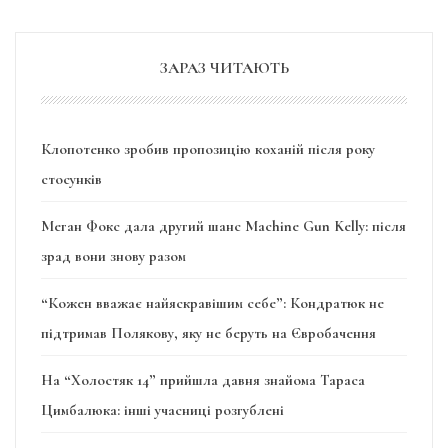
ЗАРАЗ ЧИТАЮТЬ
Клопотенко зробив пропозицію коханій після року
стосунків
Меган Фокс дала другий шанс Machine Gun Kelly: після
зрад вони знову разом
“Кожен вважає найяскравішим себе”: Кондратюк не
підтримав Полякову, яку не беруть на Євробачення
На “Холостяк 14” прийшла давня знайома Тараса
Цимбалюка: інші учасниці розгублені