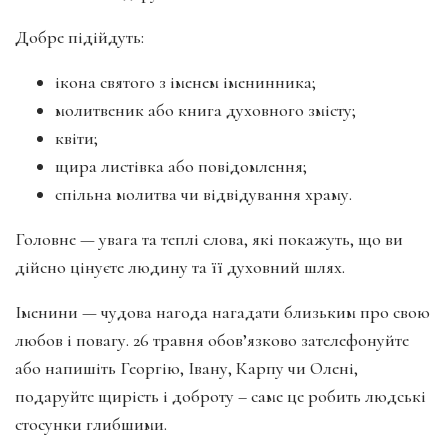
Добре підійдуть:
ікона святого з іменем іменинника;
молитвеник або книга духовного змісту;
квіти;
щира листівка або повідомлення;
спільна молитва чи відвідування храму.
Головне — увага та теплі слова, які покажуть, що ви
дійсно цінуєте людину та її духовний шлях.
Іменини — чудова нагода нагадати близьким про свою
любов і повагу. 26 травня обов’язково зателефонуйте
або напишіть Георгію, Івану, Карпу чи Олені,
подаруйте щирість і доброту – саме це робить людські
стосунки глибшими.