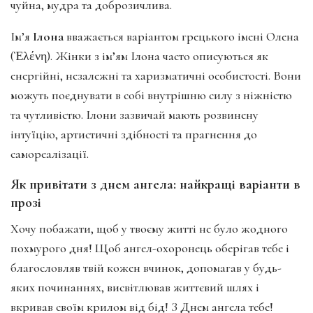
чуйна, мудра та доброзичлива.
Ім’я
Ілона
вважається варіантом грецького імені Олена
(Ἑλένη).
Жінки з ім’ям Ілона часто описуються як
енергійні, незалежні та харизматичні особистості.
Вони
можуть поєднувати в собі внутрішню силу з ніжністю
та чутливістю.
Ілони зазвичай мають розвинену
інтуїцію, артистичні здібності та прагнення до
самореалізації.
Як привітати з днем ангела: найкращі варіанти в
прозі
Хочу побажати, щоб у твоєму житті не було жодного
похмурого дня! Щоб ангел-охоронець оберігав тебе і
благословляв твій кожен вчинок, допомагав у будь-
яких починаннях, висвітлював життєвий шлях і
вкривав своїм крилом від бід! З Днем ангела тебе!