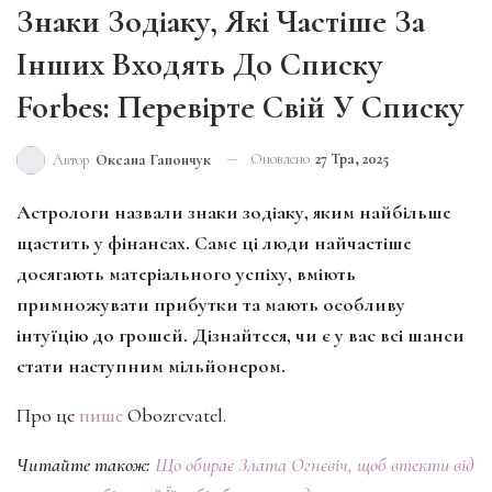
Знаки Зодіаку, Які Частіше За
Інших Входять До Списку
Forbes: Перевірте Свій У Списку
Оновлено
27 Тра, 2025
Автор
Оксана Гапончук
Астрологи назвали знаки зодіаку, яким найбільше
щастить у фінансах. Саме ці люди найчастіше
досягають матеріального успіху, вміють
примножувати прибутки та мають особливу
інтуїцію до грошей. Дізнайтеся, чи є у вас всі шанси
стати наступним мільйонером.
Про це
пише
Оbozrevatel.
Читайте також:
Що обирає Злата Огнєвіч, щоб втекти від