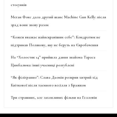
стосунків
Меган Фокс дала другий шанс Machine Gun Kelly: після
зрад вони знову разом
“Кожен вважає найяскравішим себе”: Кондратюк не
підтримав Полякову, яку не беруть на Євробачення
На “Холостяк 14” прийшла давня знайома Тараса
Цимбалюка: інші учасниці розгублені
“Як філігранно”: Слава Дьомін розкрив хитрий хід
Квіткової після таємного весілля з Бражком
Три страшних, але захопливих фільми на Гелловін