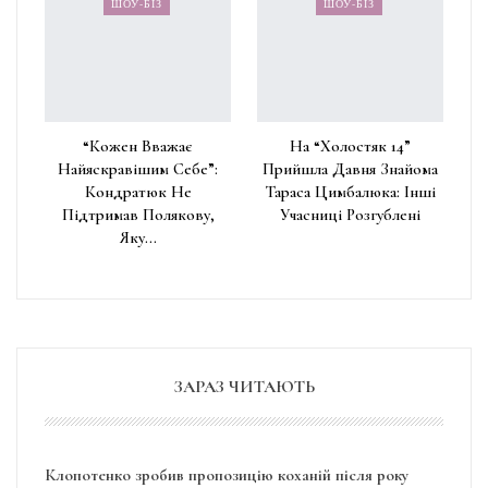
ШОУ-БІЗ
ШОУ-БІЗ
“Кожен Вважає
На “Холостяк 14”
Найяскравішим Себе”:
Прийшла Давня Знайома
Кондратюк Не
Тараса Цимбалюка: Інші
Підтримав Полякову,
Учасниці Розгублені
Яку…
ЗАРАЗ ЧИТАЮТЬ
Клопотенко зробив пропозицію коханій після року