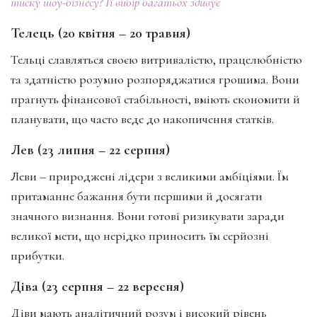
тиску шоу-бізнесу? Її вибір багатьох здивує
Телець (20 квітня – 20 травня)
Тельці славляться своєю витривалістю, працелюбністю
та здатністю розумно розпоряджатися грошима. Вони
прагнуть фінансової стабільності, вміють економити й
планувати, що часто веде до накопичення статків.
Лев (23 липня – 22 серпня)
Леви – природжені лідери з великими амбіціями. Їм
притаманне бажання бути першими й досягати
значного визнання. Вони готові ризикувати заради
великої мети, що нерідко приносить їм серйозні
прибутки.
Діва (23 серпня – 22 вересня)
Діви мають аналітичний розум і високий рівень