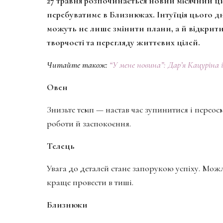
27 травня розпочинається новий місячний ц
перебуватиме в Близнюках. Інтуїція цього дн
можуть не лише змінити плани, а й відкрити
творчості та перегляду життєвих цілей.
Читайте також:
“
У мене новина”: Дар’я Кацуріна 
Овен
Знизьте темп — настав час зупинитися і перео
роботи й заспокоєння.
Телець
Увага до деталей стане запорукою успіху. Можл
краще провести в тиші.
Близнюки