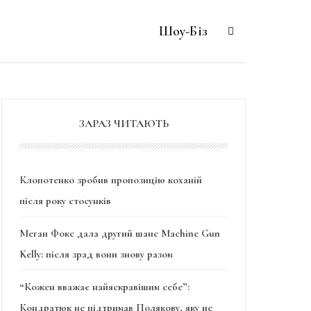
Шоу-Біз
ЗАРАЗ ЧИТАЮТЬ
Клопотенко зробив пропозицію коханій
після року стосунків
Меган Фокс дала другий шанс Machine Gun
Kelly: після зрад вони знову разом
“Кожен вважає найяскравішим себе”:
Кондратюк не підтримав Полякову, яку не