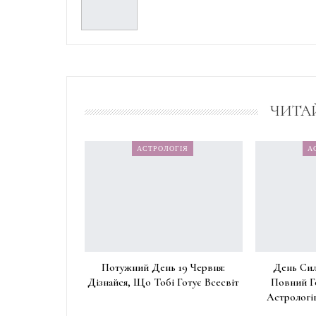
ЧИТА
АСТРОЛОГІЯ
А
Потужний День 19 Червня:
День Сил
Дізнайся, Що Тобі Готує Всесвіт
Повний Г
Астрологів