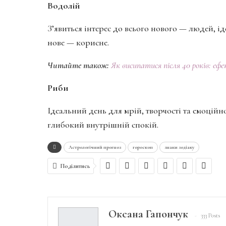
Водолій
З’явиться інтерес до всього нового — людей, ід
нове — корисне.
Читайте також:
Як висипатися після 40 років: ефе
Риби
Ідеальний день для мрій, творчості та емоційн
глибокий внутрішній спокій.
Астрологічний прогноз
гороскоп
знаки зодіаку
Поділитись
Оксана Гапончук
333 Posts