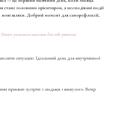
икл — це перший місячний день, коли Місяць
я стане головним орієнтиром, а несподівані події
 нові шляхи. Добрий момент для саморефлексії,
і Dantes ухвалили важливе для себе рішення
смислити ситуацію. Ідеальний день для внутрішньої
иві приємні зустрічі з людьми з минулого. Вечір