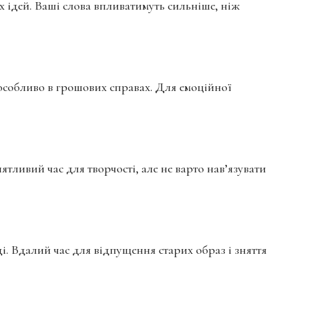
х ідей. Ваші слова впливатимуть сильніше, ніж
, особливо в грошових справах. Для емоційної
тливий час для творчості, але не варто нав’язувати
і. Вдалий час для відпущення старих образ і зняття